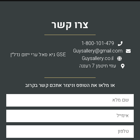
צרו קשר
1-800-101-479
Guysallery@gmail.com
GSE גיא סאל ערי ייזום נדל״ן
Guysallery.co.il
עוזי חיטמן 7 רעננה
או מלאו את הטופס וניצור אתכם קשר בקרוב